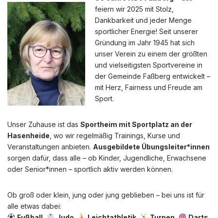
feiern wir 2025 mit Stolz,
Dankbarkeit und jeder Menge
sportlicher Energie! Seit unserer
Gründung im Jahr 1945 hat sich
unser Verein zu einem der größten
und vielseitigsten Sportvereine in
der Gemeinde Faßberg entwickelt –
mit Herz, Fairness und Freude am
Sport.
Unser Zuhause ist das
Sportheim mit Sportplatz an der
Hasenheide
, wo wir regelmäßig Trainings, Kurse und
Veranstaltungen anbieten.
Ausgebildete Übungsleiter*innen
sorgen dafür, dass alle – ob Kinder, Jugendliche, Erwachsene
oder Senior*innen – sportlich aktiv werden können.
Ob groß oder klein, jung oder jung geblieben – bei uns ist für
alle etwas dabei:
Fußball
,
Judo
,
Leichtathletik
,
Turnen
,
Darts
,