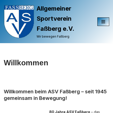
Allgemeiner
Zum
Sportverein
Inhalt
springen
Faßberg e.V.
Wir bewegen Faßberg
Willkommen
Willkommen beim ASV Faßberg – seit 1945
gemeinsam in Bewegung!
80 Jahre ASV Faßberg
– das