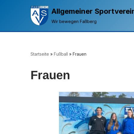
Allgemeiner Sportverei
Zum
Wir bewegen Faßberg
Inhalt
springen
Startseite
»
Fußball
»
Frauen
Frauen