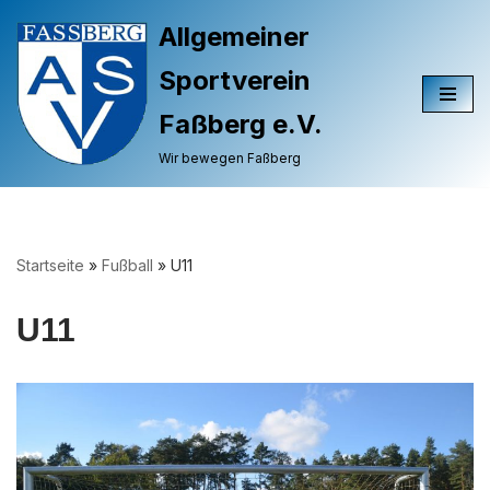
Allgemeiner
Zum
Sportverein
Inhalt
springen
Faßberg e.V.
Wir bewegen Faßberg
Startseite
»
Fußball
»
U11
U11