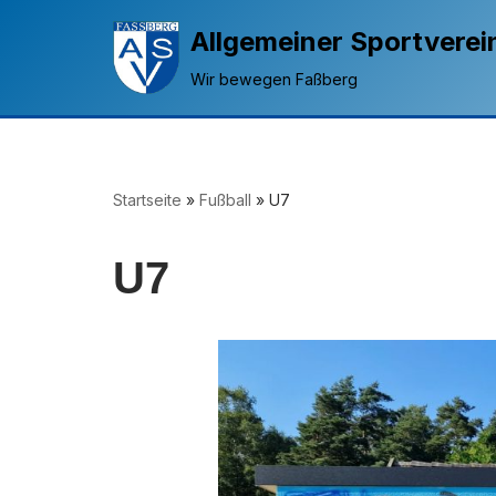
Allgemeiner Sportverei
Zum
Wir bewegen Faßberg
Inhalt
springen
Startseite
»
Fußball
»
U7
U7